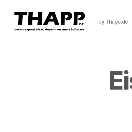
by Thapp.de
THAPP
Ei