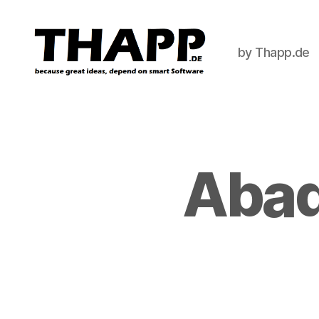
by Thapp.de
THAPP
Abad