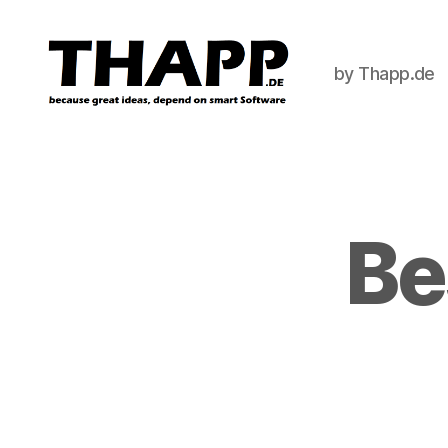
by Thapp.de
THAPP
Be