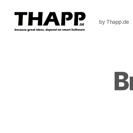
by Thapp.de
THAPP
B