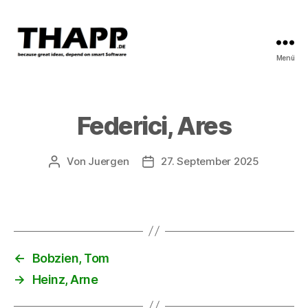
Menü
THAPP
Federici, Ares
Von
Juergen
27. September 2025
Beitragsautor
Beitragsdatum
←
Bobzien, Tom
→
Heinz, Arne