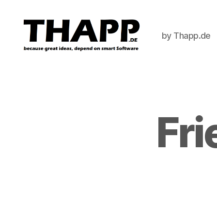
by Thapp.de
THAPP
Fri