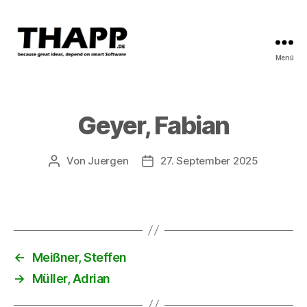
Menü
THAPP
Geyer, Fabian
Von
Juergen
27. September 2025
Beitragsautor
Beitragsdatum
←
Meißner, Steffen
→
Müller, Adrian