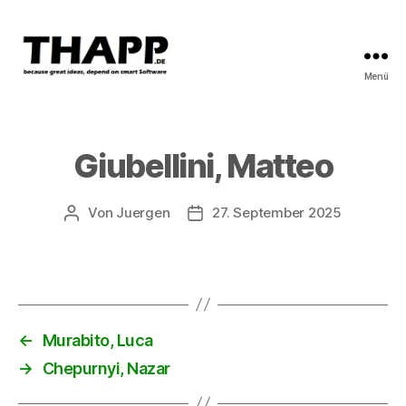
Menü
THAPP
Giubellini, Matteo
Von
Juergen
27. September 2025
Beitragsautor
Beitragsdatum
←
Murabito, Luca
→
Chepurnyi, Nazar