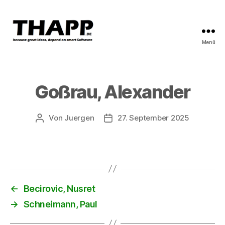
Menü
THAPP
Goßrau, Alexander
Von
Juergen
27. September 2025
Beitragsautor
Beitragsdatum
←
Becirovic, Nusret
→
Schneimann, Paul