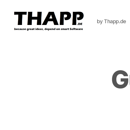
by Thapp.de
THAPP
G