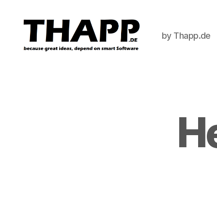
by Thapp.de
THAPP
He