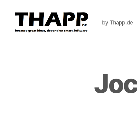
by Thapp.de
THAPP
Joc