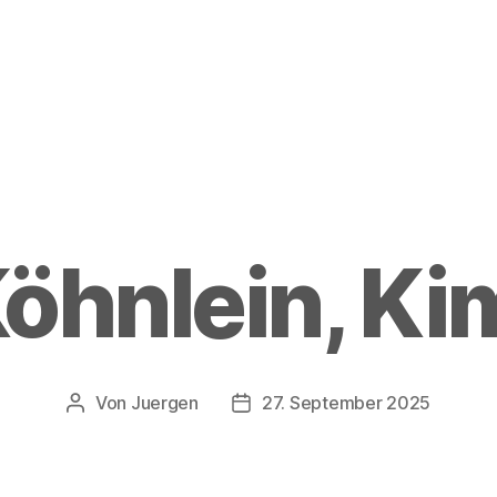
öhnlein, Ki
Von
Juergen
27. September 2025
Beitragsautor
Beitragsdatum