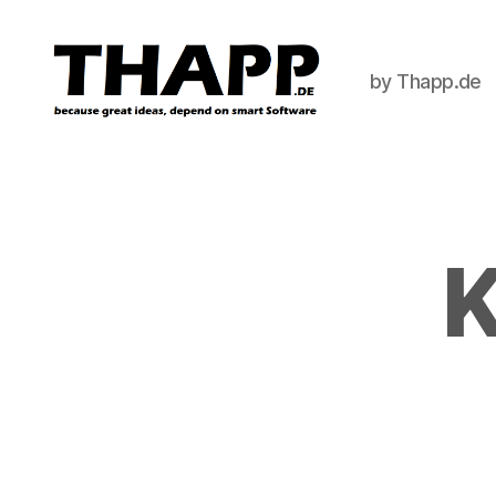
by Thapp.de
THAPP
K