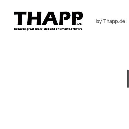
by Thapp.de
THAPP