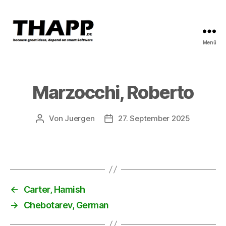
Menü
THAPP
Marzocchi, Roberto
Von
Juergen
27. September 2025
Beitragsautor
Beitragsdatum
←
Carter, Hamish
→
Chebotarev, German