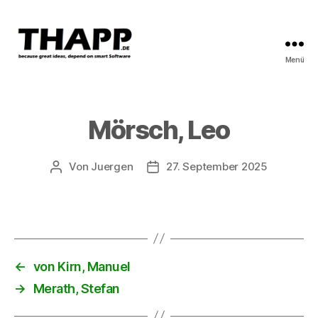
Menü
THAPP
Mörsch, Leo
Von
Juergen
27. September 2025
Beitragsautor
Beitragsdatum
←
von Kirn, Manuel
→
Merath, Stefan