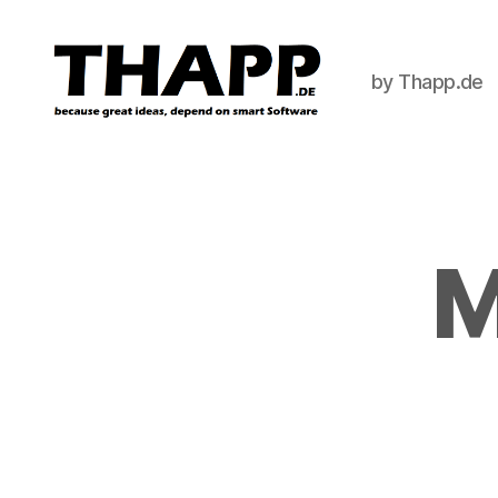
by Thapp.de
THAPP
M