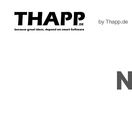
by Thapp.de
THAPP
N