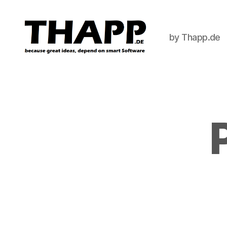
by Thapp.de
THAPP