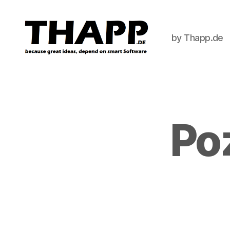
by Thapp.de
THAPP
Po