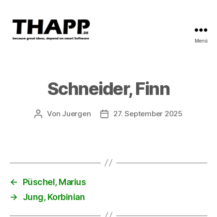
Menü
THAPP
Schneider, Finn
Von
Juergen
27. September 2025
Beitragsautor
Beitragsdatum
←
Püschel, Marius
→
Jung, Korbinian