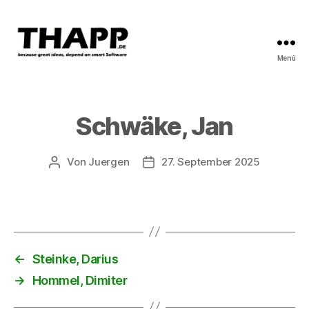
Menü
THAPP
Schwäke, Jan
Von
Juergen
27. September 2025
Beitragsautor
Beitragsdatum
←
Steinke, Darius
→
Hommel, Dimiter