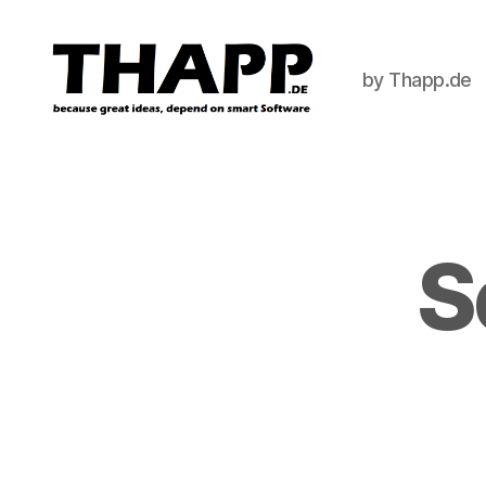
by Thapp.de
THAPP
S