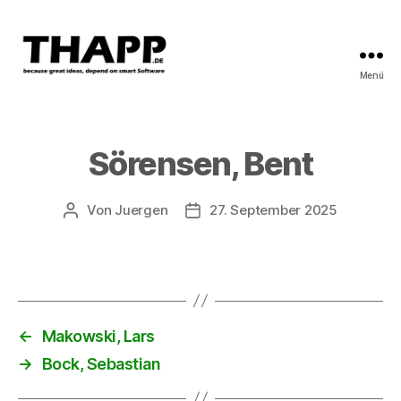
Menü
THAPP
Sörensen, Bent
Von
Juergen
27. September 2025
Beitragsautor
Beitragsdatum
←
Makowski, Lars
→
Bock, Sebastian