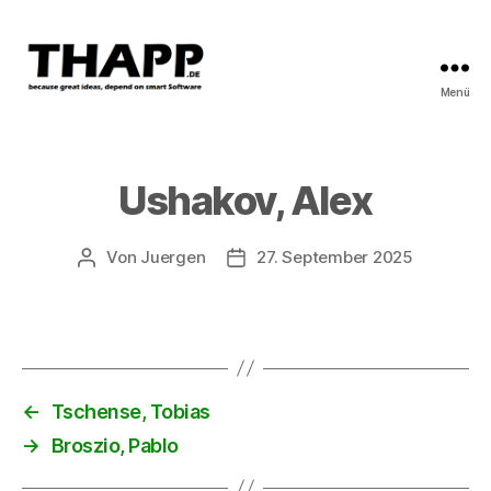
Menü
THAPP
Ushakov, Alex
Von
Juergen
27. September 2025
Beitragsautor
Beitragsdatum
←
Tschense, Tobias
→
Broszio, Pablo