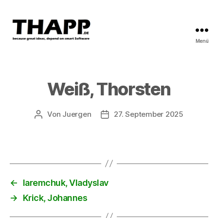
Menü
THAPP
Weiß, Thorsten
Von
Juergen
27. September 2025
Beitragsautor
Beitragsdatum
←
Iaremchuk, Vladyslav
→
Krick, Johannes