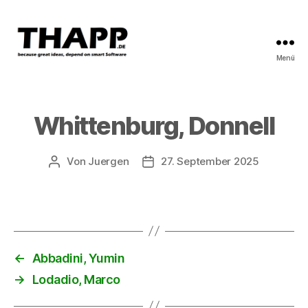
Menü
THAPP
Whittenburg, Donnell
Von
Juergen
27. September 2025
Beitragsautor
Beitragsdatum
←
Abbadini, Yumin
→
Lodadio, Marco