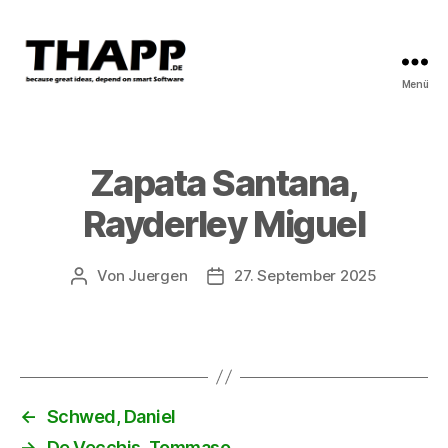
Menü
THAPP
Zapata Santana,
Rayderley Miguel
Von
Juergen
27. September 2025
Beitragsautor
Beitragsdatum
←
Schwed, Daniel
→
De Vecchis, Tommaso