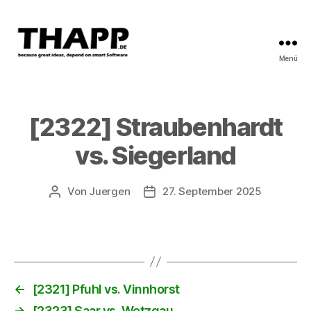
Menü
THAPP
[2322] Straubenhardt
vs. Siegerland
Von
Juergen
27. September 2025
Beitragsautor
Beitragsdatum
←
[2321] Pfuhl vs. Vinnhorst
→
[2323] Saar vs. Wetzgau