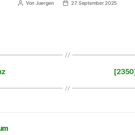
Von
Juergen
27. September 2025
Beitragsautor
Beitragsdatum
nz
[2350
sum