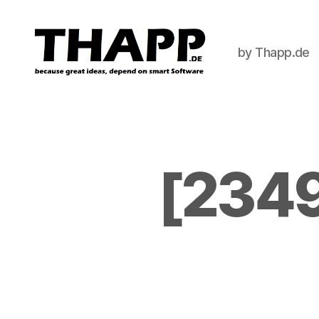
by Thapp.de
THAPP
[2349]