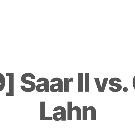
 Saar II vs
Lahn