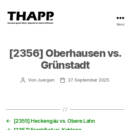
Menü
THAPP
[2356] Oberhausen vs.
Grünstadt
Von
Juergen
27. September 2025
Beitragsautor
Beitragsdatum
←
[2355] Heckengäu vs. Obere Lahn
→
[2357] Frankfurt vs. Koblenz