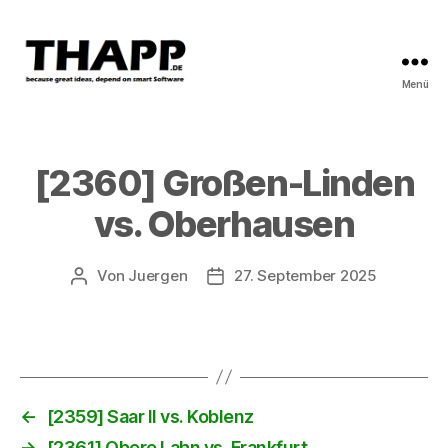
Menü
THAPP
[2360] Großen-Linden
vs. Oberhausen
Von
Juergen
27. September 2025
Beitragsautor
Beitragsdatum
←
[2359] Saar II vs. Koblenz
→
[2361] Obere Lahn vs. Frankfurt