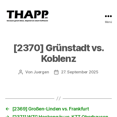
Menü
THAPP
[2370] Grünstadt vs.
Koblenz
Von
Juergen
27. September 2025
Beitragsautor
Beitragsdatum
←
[2369] Großen-Linden vs. Frankfurt
→
[2371] WTG Heckengäu vs. KTT Oberhausen