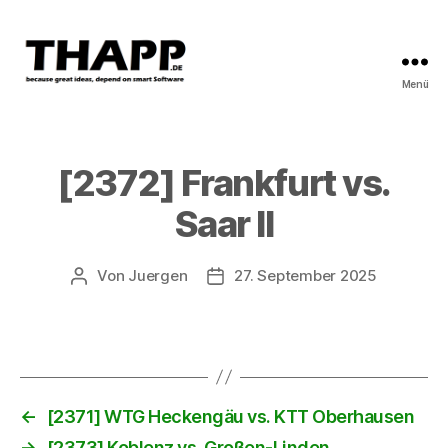
Menü
THAPP
[2372] Frankfurt vs.
Saar II
Von
Juergen
27. September 2025
Beitragsautor
Beitragsdatum
←
[2371] WTG Heckengäu vs. KTT Oberhausen
→
[2373] Koblenz vs. Großen-Linden