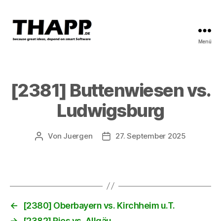
Menü
THAPP
[2381] Buttenwiesen vs.
Ludwigsburg
Von
Juergen
27. September 2025
Beitragsautor
Beitragsdatum
←
[2380] Oberbayern vs. Kirchheim u.T.
→
[2382] Ries vs. Allgäu