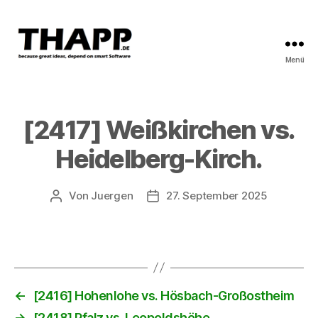
Menü
THAPP
[2417] Weißkirchen vs.
Heidelberg-Kirch.
Von
Juergen
27. September 2025
Beitragsautor
Beitragsdatum
←
[2416] Hohenlohe vs. Hösbach-Großostheim
→
[2418] Pfalz vs. Leopoldshöhe