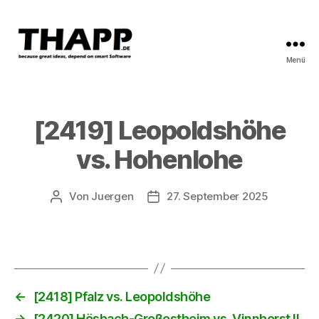
Menü
THAPP
[2419] Leopoldshöhe
vs. Hohenlohe
Von
Juergen
27. September 2025
Beitragsautor
Beitragsdatum
←
[2418] Pfalz vs. Leopoldshöhe
→
[2420] Hösbach-Großostheim vs. Vinnhorst II