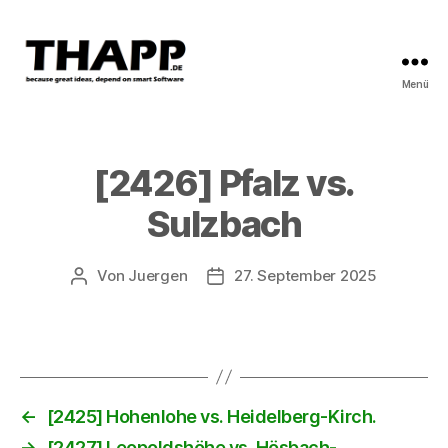
Menü
THAPP
[2426] Pfalz vs.
Sulzbach
Von
Juergen
27. September 2025
Beitragsautor
Beitragsdatum
←
[2425] Hohenlohe vs. Heidelberg-Kirch.
→
[2427] Leopoldshöhe vs. Hösbach-