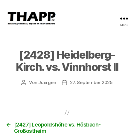
Menü
THAPP
[2428] Heidelberg-
Kirch. vs. Vinnhorst II
Von
Juergen
27. September 2025
Beitragsautor
Beitragsdatum
←
[2427] Leopoldshöhe vs. Hösbach-
Großostheim