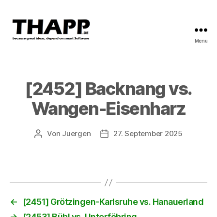
Menü
THAPP
[2452] Backnang vs.
Wangen-Eisenharz
Von
Juergen
27. September 2025
Beitragsautor
Beitragsdatum
←
[2451] Grötzingen-Karlsruhe vs. Hanauerland
→
[2453] Bühl vs. Unterföhring