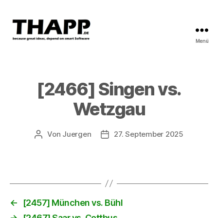
Menü
THAPP
[2466] Singen vs.
Wetzgau
Von
Juergen
27. September 2025
Beitragsautor
Beitragsdatum
←
[2457] München vs. Bühl
→
[2467] Saar vs. Cottbus