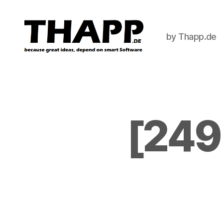
by Thapp.de
THAPP
[249