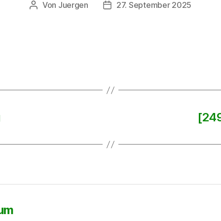
Von
Juergen
27. September 2025
Beitragsautor
Beitragsdatum
g
[249
sum