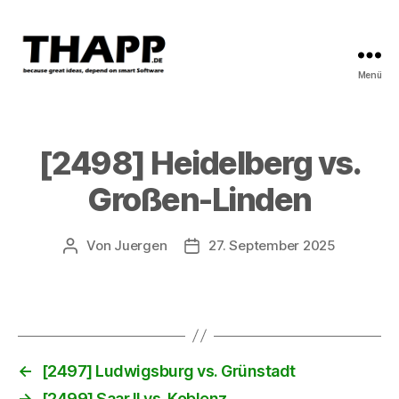
Menü
THAPP
[2498] Heidelberg vs.
Großen-Linden
Von
Juergen
27. September 2025
Beitragsautor
Beitragsdatum
←
[2497] Ludwigsburg vs. Grünstadt
→
[2499] Saar II vs. Koblenz