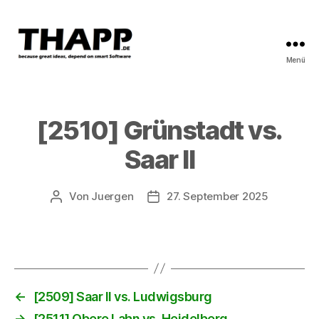
Menü
THAPP
[2510] Grünstadt vs.
Saar II
Von
Juergen
27. September 2025
Beitragsautor
Beitragsdatum
←
[2509] Saar II vs. Ludwigsburg
→
[2511] Obere Lahn vs. Heidelberg