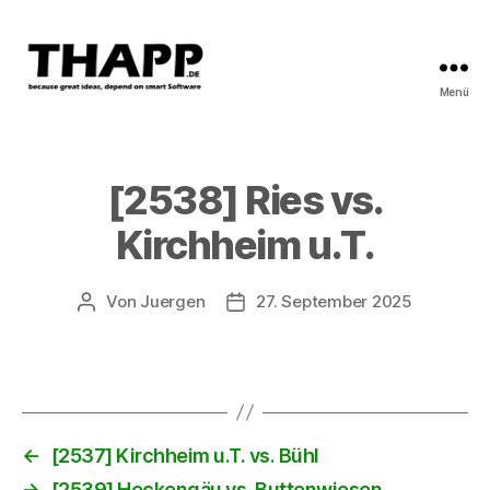
Menü
THAPP
[2538] Ries vs.
Kirchheim u.T.
Von
Juergen
27. September 2025
Beitragsautor
Beitragsdatum
←
[2537] Kirchheim u.T. vs. Bühl
→
[2539] Heckengäu vs. Buttenwiesen