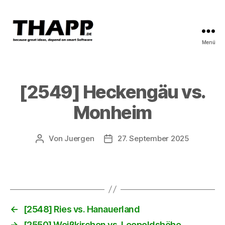
Menü
THAPP
[2549] Heckengäu vs.
Monheim
Von
Juergen
27. September 2025
Beitragsautor
Beitragsdatum
←
[2548] Ries vs. Hanauerland
→
[2550] Weißkirchen vs. Leopoldshöhe