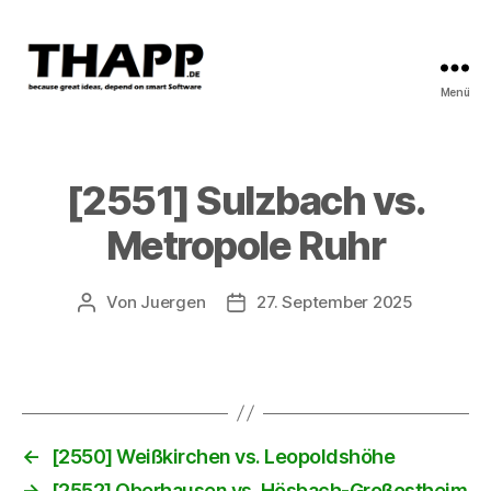
Menü
THAPP
[2551] Sulzbach vs.
Metropole Ruhr
Von
Juergen
27. September 2025
Beitragsautor
Beitragsdatum
←
[2550] Weißkirchen vs. Leopoldshöhe
→
[2552] Oberhausen vs. Hösbach-Großostheim