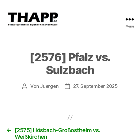
Menü
THAPP
[2576] Pfalz vs.
Sulzbach
Von
Juergen
27. September 2025
Beitragsautor
Beitragsdatum
←
[2575] Hösbach-Großostheim vs.
Weißkirchen