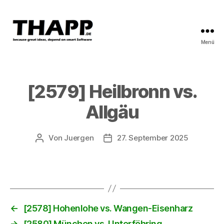
Menü
THAPP
[2579] Heilbronn vs.
Allgäu
Von
Juergen
27. September 2025
Beitragsautor
Beitragsdatum
←
[2578] Hohenlohe vs. Wangen-Eisenharz
→
[2580] München vs. Unterföhring