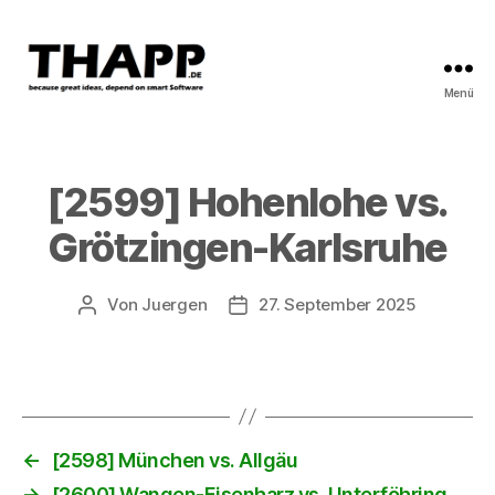
Menü
THAPP
[2599] Hohenlohe vs.
Grötzingen-Karlsruhe
Von
Juergen
27. September 2025
Beitragsautor
Beitragsdatum
←
[2598] München vs. Allgäu
→
[2600] Wangen-Eisenharz vs. Unterföhring